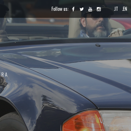
Follow us:
.IT
.EN
ARA