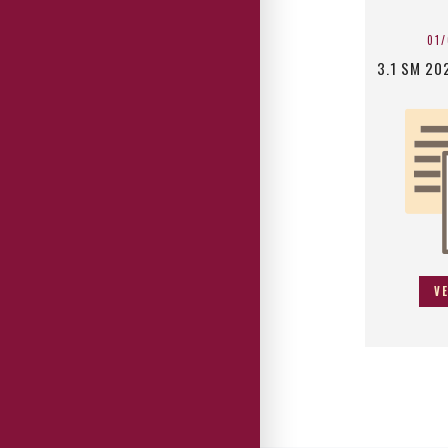
01
3.1 SM 20
V