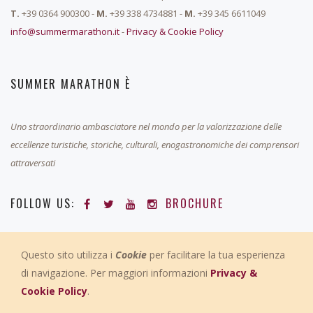
T.
+39 0364 900300 -
M.
+39 338 4734881 -
M.
+39 345 6611049
info@summermarathon.it
-
Privacy & Cookie Policy
SUMMER MARATHON È
Uno straordinario ambasciatore nel mondo per la valorizzazione delle
eccellenze turistiche, storiche, culturali, enogastronomiche dei comprensori
attraversati
FOLLOW US:
BROCHURE
SUMMER MARATHON & UNICEF
Questo sito utilizza i
Cookie
per facilitare la tua esperienza
di navigazione. Per maggiori informazioni
Privacy &
Summer Marathon da qualche anno collabora con UNICEF per
Cookie Policy
.
aiutare i bambini più bisognosi e garantire i loro diritti.